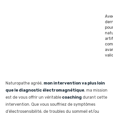
Ave
dern
pour
natu
arti
comp
avan
vali
Naturopathe agréé,
mon intervention va plus loin
que le diagnostic électromagnétique
, ma mission
est de vous offrir un véritable
coaching
durant cette
intervention. Que vous souffriez de symptômes
d’électrosensibilité, de troubles du sommeil et/ou