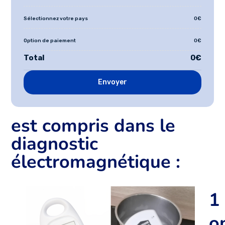
Sélectionnez votre pays
0€
Option de paiement
0€
Total
0€
Envoyer
est compris dans le
diagnostic
électromagnétique :
1
o