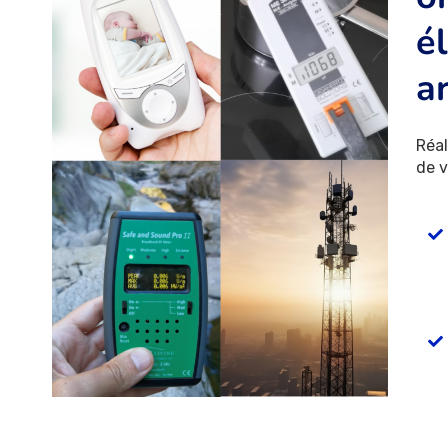
é
ar
Réal
de v