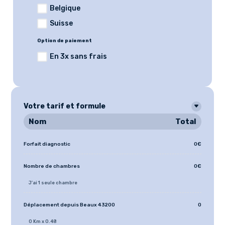
Belgique
Suisse
Option de paiement
En 3x sans frais
Votre tarif et formule
Nom
Total
Forfait diagnostic
0€
Nombre de chambres
0€
J'ai 1 seule chambre
Déplacement depuis Beaux 43200
0
0 Km x 0.48