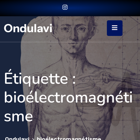
Ondulavi
Étiquette :
bioélectromagnéti
sme
Ondulavi
bioélectromagnétisme
>