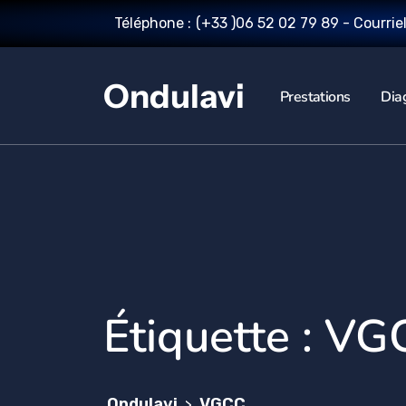
Téléphone :
(+33 )06 52 02 79 89
- Courrie
Ondulavi
Prestations
Dia
Étiquette :
VG
Ondulavi
VGCC
>