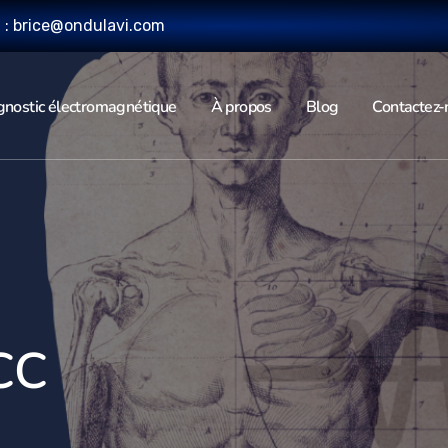
l : brice@ondulavi.com
gnostic électromagnétique
À propos
Blog
Contactez-
CC